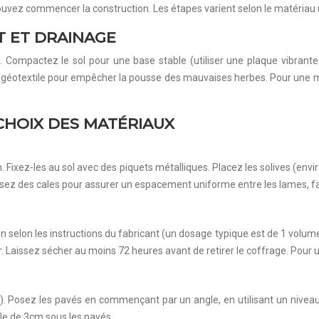
ouvez commencer la construction. Les étapes varient selon le matériau u
T ET DRAINAGE
au. Compactez le sol pour une base stable (utiliser une plaque vibran
 géotextile pour empêcher la pousse des mauvaises herbes. Pour une me
CHOIX DES MATÉRIAUX
ixez-les au sol avec des piquets métalliques. Placez les solives (envi
lisez des cales pour assurer un espacement uniforme entre les lames, fac
n selon les instructions du fabricant (un dosage typique est de 1 volum
ir. Laissez sécher au moins 72 heures avant de retirer le coffrage. Pour un
. Posez les pavés en commençant par un angle, en utilisant un niveau 
ble de 3cm sous les pavés.