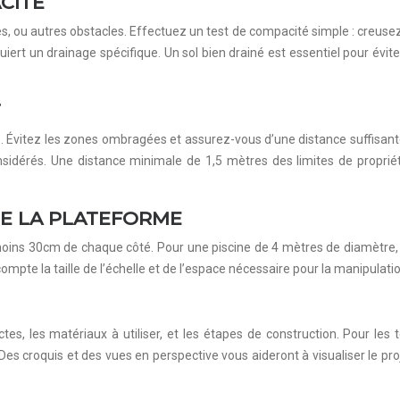
CITÉ
ines, ou autres obstacles. Effectuez un test de compacité simple : creu
uiert un drainage spécifique. Un sol bien drainé est essentiel pour évit
T
Évitez les zones ombragées et assurez-vous d’une distance suffisante de
nsidérés. Une distance minimale de 1,5 mètres des limites de propriét
DE LA PLATEFORME
moins 30cm de chaque côté. Pour une piscine de 4 mètres de diamètre,
compte la taille de l’échelle et de l’espace nécessaire pour la manipulatio
xactes, les matériaux à utiliser, et les étapes de construction. Pour l
s croquis et des vues en perspective vous aideront à visualiser le pro