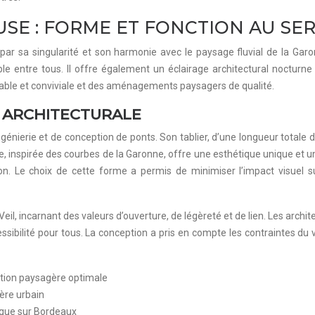
E : FORME ET FONCTION AU SERV
par sa singularité et son harmonie avec le paysage fluvial de la Garo
le entre tous. Il offre également un éclairage architectural nocturn
urable et conviviale et des aménagements paysagers de qualité.
N ARCHITECTURALE
génierie et de conception de ponts. Son tablier, d’une longueur totale
, inspirée des courbes de la Garonne, offre une esthétique unique et u
n. Le choix de cette forme a permis de minimiser l’impact visuel su
 incarnant des valeurs d’ouverture, de légèreté et de lien. Les archite
ssibilité pour tous. La conception a pris en compte les contraintes du ve
ation paysagère optimale
père urbain
ique sur Bordeaux