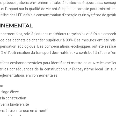
es préoccupations environnementales à toutes les étapes de sa concepti
 et l’impact sur la qualité de vie ont été pris en compte pour minimiser
tilise des LED à faible consommation d’énergie et un système de gestion 
ONNEMENTAL
onnementales, privilégiant des matériaux recyclables et à faible emprei
lage des déchets de chantier supérieur à 80%. Des mesures ont été mise
nsation écologique. Des compensations écologiques ont été réalisées p
 et l’optimisation du transport des matériaux a contribué à réduire l’e
ciations environnementales pour identifier et mettre en œuvre les meil
r les conséquences de la construction sur l’écosystème local. Un sui
s réglementations environnementales.
ne
yclage élevé
s la construction
er la biodiversité
ons à faible teneur en ciment