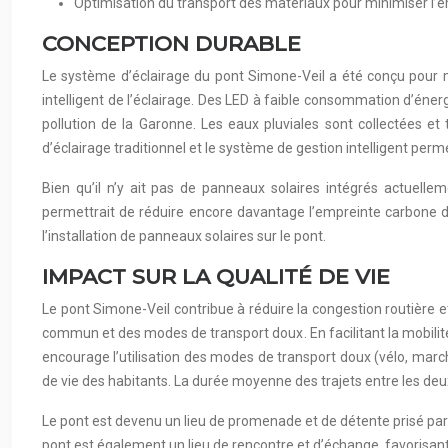
Optimisation du transport des matériaux pour minimiser l’
CONCEPTION DURABLE
Le système d’éclairage du pont Simone-Veil a été conçu pour m
intelligent de l’éclairage. Des LED à faible consommation d’énergie
pollution de la Garonne. Les eaux pluviales sont collectées 
d’éclairage traditionnel et le système de gestion intelligent perm
Bien qu’il n’y ait pas de panneaux solaires intégrés actuellem
permettrait de réduire encore davantage l’empreinte carbone du 
l’installation de panneaux solaires sur le pont.
IMPACT SUR LA QUALITÉ DE VIE
Le pont Simone-Veil contribue à réduire la congestion routière et 
commun et des modes de transport doux. En facilitant la mobilité 
encourage l’utilisation des modes de transport doux (vélo, marc
de vie des habitants. La durée moyenne des trajets entre les deux
Le pont est devenu un lieu de promenade et de détente prisé par
pont est également un lieu de rencontre et d’échange, favorisant 