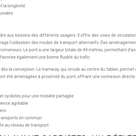
et la longévité
uviales
e aux besoins des différents usagers. Il offre des voies de circulatio
urage l’utilisation des modes de transport alternatifs. Des aménagemen
omeneurs. Le pont a une largeur totale de 44 mètres, permettant d’accue
 favorise également une bonne fluidité du trafic.
ès la conception. Le tramway, qui circule au centre du tablier, permet de
ont été aménagées à proximité du pont, offrant une connexion directe 
et cyclistes pour une mobilité partagée
ience agréable
gers
s transports en commun
ée au réseau de transport