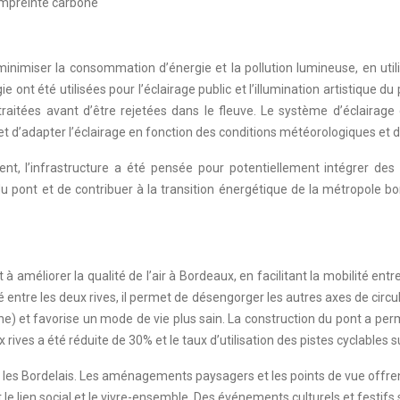
empreinte carbone
inimiser la consommation d’énergie et la pollution lumineuse, en ut
 ont été utilisées pour l’éclairage public et l’illumination artistique d
et traitées avant d’être rejetées dans le fleuve. Le système d’éclai
et d’adapter l’éclairage en fonction des conditions météorologiques et du
ent, l’infrastructure a été pensée pour potentiellement intégrer des 
pont et de contribuer à la transition énergétique de la métropole bor
à améliorer la qualité de l’air à Bordeaux, en facilitant la mobilité entr
entre les deux rives, il permet de désengorger les autres axes de circul
he) et favorise un mode de vie plus sain. La construction du pont a per
 rives a été réduite de 30% et le taux d’utilisation des pistes cyclables
 les Bordelais. Les aménagements paysagers et les points de vue offre
le lien social et le vivre-ensemble. Des événements culturels et festifs