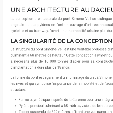
UNE ARCHITECTURE AUDACIEUS
La conception architecturale du pont Simone-Veil se distingue 
originale de ses pylônes en font un ouvrage d’art reconnaissab
cyclistes et au tramway, favorisant une mobilité urbaine plus d
LA SINGULARITÉ DE LA CONCEPTIO
La structure du pont Simone-Veil est une véritable prouesse d’in
culminant à 68 mètres de hauteur. Cette conception asymétrique
a nécessité plus de 10 000 tonnes d’acier pour sa constructio
d’implantation a duré plus de 18 mois.
La forme du pont est également un hommage discret à Simone Veil,
les rives et qui symbolise l’importance de la mobilité et de l’acce
structure.
Forme asymétrique inspirée de la Garonne pour une intégr
Pylône principal culminant à 68 mètres, visible de loin et re
Tablier suspendu de 549 mètres, offrant une vue panoram