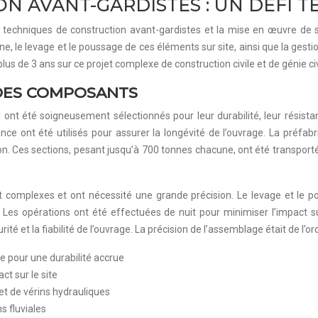
N AVANT-GARDISTES : UN DÉFI 
de techniques de construction avant-gardistes et la mise en œuvre de s
, le levage et le poussage de ces éléments sur site, ainsi que la gesti
us de 3 ans sur ce projet complexe de construction civile et de génie civ
 DES COMPOSANTS
l ont été soigneusement sélectionnés pour leur durabilité, leur résist
e ont été utilisés pour assurer la longévité de l’ouvrage. La préfabr
ction. Ces sections, pesant jusqu’à 700 tonnes chacune, ont été transport
t complexes et ont nécessité une grande précision. Le levage et le po
es opérations ont été effectuées de nuit pour minimiser l’impact sur 
té et la fiabilité de l’ouvrage. La précision de l’assemblage était de l’or
e pour une durabilité accrue
ct sur le site
et de vérins hydrauliques
s fluviales