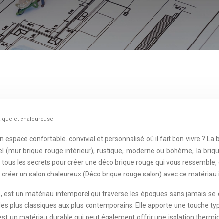
tique et chaleureuse
espace confortable, convivial et personnalisé où il fait bon vivre ? La 
el (mur brique rouge intérieur), rustique, moderne ou bohème, la bri
tous les secrets pour créer une déco brique rouge qui vous ressemble, en
créer un salon chaleureux (Déco brique rouge salon) avec ce matériau 
e, est un matériau intemporel qui traverse les époques sans jamais se d
rs, des plus classiques aux plus contemporains. Elle apporte une touche
st un matériau durable qui peut également offrir une isolation thermiqu