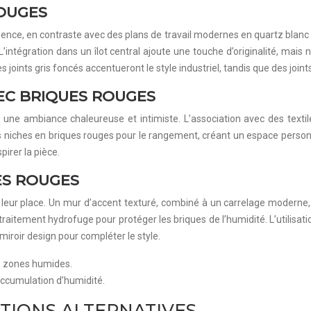
ROUGES
dence, en contraste avec des plans de travail modernes en quartz blanc 
’intégration dans un îlot central ajoute une touche d’originalité, mais
s joints gris foncés accentueront le style industriel, tandis que des join
EC BRIQUES ROUGES
une ambiance chaleureuse et intimiste. L’association avec des textile
s niches en briques rouges pour le rangement, créant un espace person
pirer la pièce.
ES ROUGES
leur place. Un mur d’accent texturé, combiné à un carrelage moderne, c
 un traitement hydrofuge pour protéger les briques de l’humidité. L’utili
miroir design pour compléter le style.
es zones humides.
’accumulation d’humidité.
UTIONS ALTERNATIVES