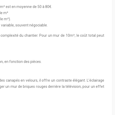
au m² est en moyenne de 50 à 80€.
 le m²
le m²).
 variable, souvent négociable.
a complexité du chantier. Pour un mur de 10m², le coût total peut
n, en fonction des pièces.
s canapés en velours, il offre un contraste élégant. L’éclairage
ager un mur de briques rouges derrière la télévision, pour un effet