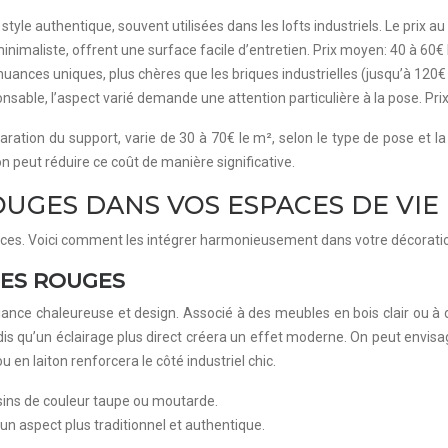
tyle authentique, souvent utilisées dans les lofts industriels. Le prix 
nimaliste, offrent une surface facile d’entretien. Prix moyen: 40 à 60€
uances uniques, plus chères que les briques industrielles (jusqu’à 120€ 
able, l’aspect varié demande une attention particulière à la pose. Prix
ration du support, varie de 30 à 70€ le m², selon le type de pose et l
on peut réduire ce coût de manière significative.
OUGES DANS VOS ESPACES DE VIE
spaces. Voici comment les intégrer harmonieusement dans votre décoratio
ES ROUGES
nce chaleureuse et design. Associé à des meubles en bois clair ou à de
andis qu’un éclairage plus direct créera un effet moderne. On peut envis
 en laiton renforcera le côté industriel chic.
sins de couleur taupe ou moutarde.
un aspect plus traditionnel et authentique.