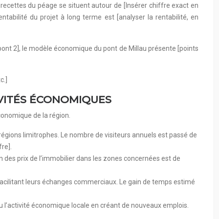
ecettes du péage se situent autour de [Insérer chiffre exact en
ntabilité du projet à long terme est [analyser la rentabilité, en
pont 2], le modèle économique du pont de Millau présente [points
c.]
IVITÉS ÉCONOMIQUES
conomique de la région.
s régions limitrophes. Le nombre de visiteurs annuels est passé de
re].
ion des prix de l’immobilier dans les zones concernées est de
n facilitant leurs échanges commerciaux. Le gain de temps estimé
u l’activité économique locale en créant de nouveaux emplois.