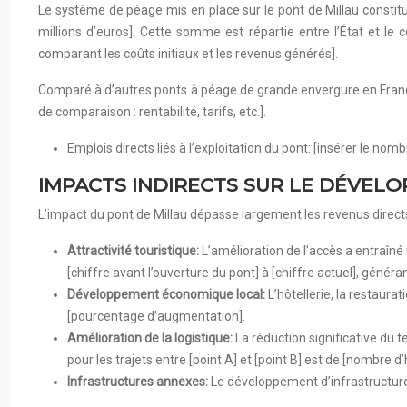
Le système de péage mis en place sur le pont de Millau constit
millions d’euros]. Cette somme est répartie entre l’État et le c
comparant les coûts initiaux et les revenus générés].
Comparé à d’autres ponts à péage de grande envergure en France 
de comparaison : rentabilité, tarifs, etc.].
Emplois directs liés à l’exploitation du pont: [insérer le nom
IMPACTS INDIRECTS SUR LE DÉVEL
L’impact du pont de Millau dépasse largement les revenus direc
Attractivité touristique:
L’amélioration de l’accès a entraîné
[chiffre avant l’ouverture du pont] à [chiffre actuel], génér
Développement économique local:
L’hôtellerie, la restaur
[pourcentage d’augmentation].
Amélioration de la logistique:
La réduction significative du 
pour les trajets entre [point A] et [point B] est de [nombre d
Infrastructures annexes:
Le développement d’infrastructure