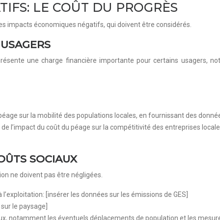
IFS: LE COÛT DU PROGRÈS
es impacts économiques négatifs, qui doivent être considérés.
 USAGERS
eprésente une charge financière importante pour certains usagers, n
 péage sur la mobilité des populations locales, en fournissant des donnée
e de l’impact du coût du péage sur la compétitivité des entreprises loca
OÛTS SOCIAUX
on ne doivent pas être négligées.
à l’exploitation: [insérer les données sur les émissions de GES]
 sur le paysage]
ociaux, notamment les éventuels déplacements de population et les mesu