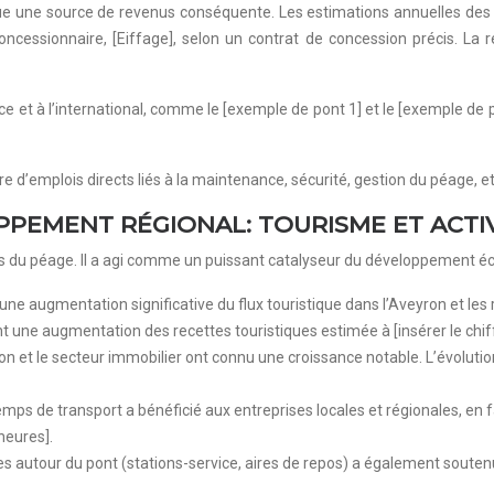
ue une source de revenus conséquente. Les estimations annuelles des r
oncessionnaire, [Eiffage], selon un contrat de concession précis. La re
et à l’international, comme le [exemple de pont 1] et le [exemple de 
bre d’emplois directs liés à la maintenance, sécurité, gestion du péage, et
OPPEMENT RÉGIONAL: TOURISME ET ACT
ts du péage. Il a agi comme un puissant catalyseur du développement é
 une augmentation significative du flux touristique dans l’Aveyron et le
ant une augmentation des recettes touristiques estimée à [insérer le chiff
ation et le secteur immobilier ont connu une croissance notable. L’évolut
temps de transport a bénéficié aux entreprises locales et régionales, e
’heures].
s autour du pont (stations-service, aires de repos) a également souten