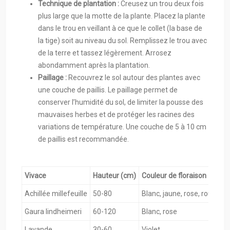
Technique de plantation :
Creusez un trou deux fois
plus large que la motte de la plante. Placez la plante
dans le trou en veillant à ce que le collet (la base de
la tige) soit au niveau du sol. Remplissez le trou avec
de la terre et tassez légèrement. Arrosez
abondamment après la plantation.
Paillage :
Recouvrez le sol autour des plantes avec
une couche de paillis. Le paillage permet de
conserver l’humidité du sol, de limiter la pousse des
mauvaises herbes et de protéger les racines des
variations de température. Une couche de 5 à 10 cm
de paillis est recommandée.
Vivace
Hauteur (cm)
Couleur de floraison
P
Achillée millefeuille
50-80
Blanc, jaune, rose, rouge
J
Gaura lindheimeri
60-120
Blanc, rose
J
Lavande
30-60
Violet
J