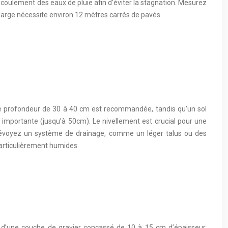
l’écoulement des eaux de pluie afin d’éviter la stagnation. Mesurez
 large nécessite environ 12 mètres carrés de pavés.
une profondeur de 30 à 40 cm est recommandée, tandis qu’un sol
 importante (jusqu’à 50cm). Le nivellement est crucial pour une
s. Prévoyez un système de drainage, comme un léger talus ou des
 particulièrement humides.
 d’une couche de gravier concassé de 10 à 15 cm d’épaisseur.