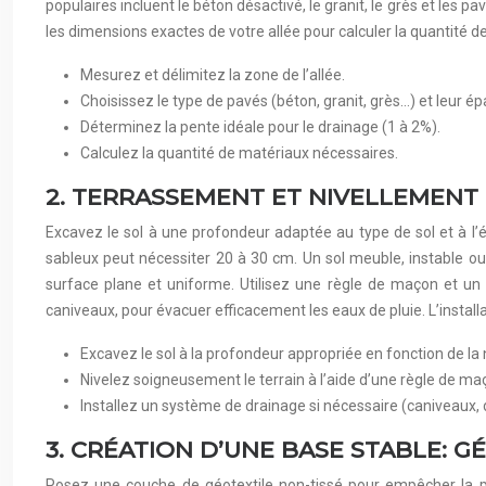
populaires incluent le béton désactivé, le granit, le grès et les 
les dimensions exactes de votre allée pour calculer la quantité 
Mesurez et délimitez la zone de l’allée.
Choisissez le type de pavés (béton, granit, grès…) et leur 
Déterminez la pente idéale pour le drainage (1 à 2%).
Calculez la quantité de matériaux nécessaires.
2. TERRASSEMENT ET NIVELLEMENT
Excavez le sol à une profondeur adaptée au type de sol et à l
sableux peut nécessiter 20 à 30 cm. Un sol meuble, instable ou
surface plane et uniforme. Utilisez une règle de maçon et un n
caniveaux, pour évacuer efficacement les eaux de pluie. L’install
Excavez le sol à la profondeur appropriée en fonction de la
Nivelez soigneusement le terrain à l’aide d’une règle de maç
Installez un système de drainage si nécessaire (caniveaux, d
3. CRÉATION D’UNE BASE STABLE: G
Posez une couche de géotextile non-tissé pour empêcher la p