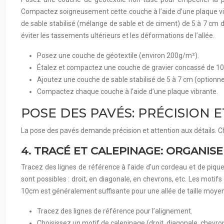
Compactez soigneusement cette couche à l’aide d’une plaque vibra
de sable stabilisé (mélange de sable et de ciment) de 5 à 7 c
éviter les tassements ultérieurs et les déformations de l’allée.
Posez une couche de géotextile (environ 200g/m²).
Étalez et compactez une couche de gravier concassé de 10
Ajoutez une couche de sable stabilisé de 5 à 7 cm (option
Compactez chaque couche à l’aide d’une plaque vibrante.
POSE DES PAVÉS: PRÉCISION 
La pose des pavés demande précision et attention aux détails. C
4. TRACÉ ET CALEPINAGE: ORGANISE
Tracez des lignes de référence à l’aide d’un cordeau et de pique
sont possibles : droit, en diagonale, en chevrons, etc. Les moti
10cm est généralement suffisante pour une allée de taille moyen
Tracez des lignes de référence pour l’alignement.
Choisissez un motif de calepinage (droit, diagonale, chevro