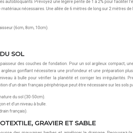
pavés autobloquants. Prévoyez une légère pente de 1 à 2% pour faciliter 
de matériaux nécessaires. Une allée de 6 mètres de long sur 2 mètres de
épaisseur (6cm, 8cm, 10cm).
 DU SOL
’épaisseur des couches de fondation. Pour un sol argileux compact, 
 argileux gonflant nécessitera une profondeur et une préparation plus
iveau à bulle pour vérifier la planéité et corriger les irrégularité
ation d’un drain français périphérique peut être nécessaire sur les sols
 nature du sol (30-50cm).
on et d’un niveau à bulle.
rain français).
ÉOTEXTILE, GRAVIER ET SABLE
ousse des mauvaises herbes et améliorer le drainage. Recouvrez-la