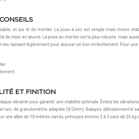
 CONSEILS
e sable, et sur lit de mortier. La pose à sec est simple mais moins stab
ité de mise en œuvre. La pose au mortier est la plus robuste, mais aussi 
en les tassant légèrement pour assurer un bon emboîtement. Pour une 
ier.
îtement.
ITÉ ET FINITION
laque vibrante pour garantir une stabilité optimale. Évitez les vibrat
 et sec, de granulométrie adaptée (0/2mm). Balayez délicatement le sable
Pour une allée de 10 mètres carrés, prévoyez environ 2 à 3 sacs de 25 kg 