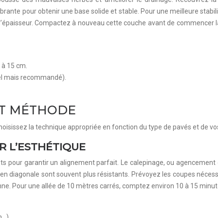
nte pour obtenir une base solide et stable. Pour une meilleure stabilit
m d’épaisseur. Compactez à nouveau cette couche avant de commencer la
 à 15 cm.
nel mais recommandé).
ET MÉTHODE
hoisissez la technique appropriée en fonction du type de pavés et de vo
R L’ESTHÉTIQUE
ts pour garantir un alignement parfait. Le calepinage, ou agencement d
fs en diagonale sont souvent plus résistants. Prévoyez les coupes nécess
ne. Pour une allée de 10 mètres carrés, comptez environ 10 à 15 minutes
n…).